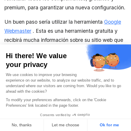
premium, para garantizar una nueva configuración.
Un buen paso sería utilizar la herramienta
Google
Webmaster
. Esta es una herramienta gratuita y
recibirá mucha información sobre su sitio web que
le permitirá administrarla mejor. También puede
enviar malware desconocido para su evaluación.
Una vez que limpie el sitio web, envíelo para una
revisión junto con todos los pasos que tomó para
eliminar el malware. Puede hacerlo siguiendo los
pasos a continuación:
Inicie sesión en Google Search Console
Verifique su propiedad del sitio web
Vaya al sitio, luego haga clic en la opción